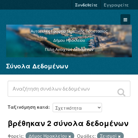
Συνδεθείτε
Εγγραφείτε
Σύνολα Δεδομένων
Σύνολα Δεδομένων
Φορείς
Ομάδες
Σχετικά
Ταξινόμηση κατά
βρέθηκαν 2 σύνολα δεδομένων
Φορείς:
Δήμος Ηρακλείου
Ομάδες:
Σεισμοί