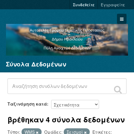
Συνδεθείτε
Εγγραφείτε
Σύνολα Δεδομένων
Σύνολα Δεδομένων
Φορείς
Ομάδες
Σχετικά
Ταξινόμηση κατά
βρέθηκαν 4 σύνολα δεδομένων
Τύποι:
WMS
Ομάδες:
Σεισμοί
Ετικέτες: