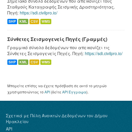
Σημειακό σύνολο δεδομένων που απεικονίζει τους
Σταθμούς Καταγραφής Σεισμικής Δραστηριότητας.
Πηγή:
https://sdi.civilpro.io/
SHP
KML
CSV
WMS
Σύνθετες Σεισμογενείς Πηγές (Γραμμές)
Γραμμικό σύνολο δεδομένων που απεικονίζει τις
Σύνθετες Σεισμογενείς Πηγές. Πηγή:
https://sdi.civilpro.io/
SHP
KML
CSV
WMS
Μπορείτε επίσης να έχετε πρόσβαση σε αυτό το μητρώο
χρησιμοποιώντας το
API
(δείτε
API Έγγραφα
).
Σχετικά με Πύλη Ανοικτών Δεδομένων του Δήμου
Ηρακλείου
API