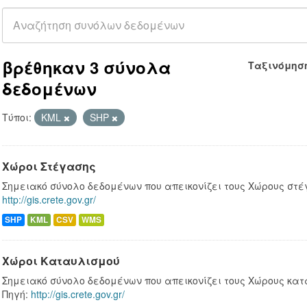
βρέθηκαν 3 σύνολα
Ταξινόμησ
δεδομένων
Τύποι:
KML
SHP
Χώροι Στέγασης
Σημειακό σύνολο δεδομένων που απεικονίζει τους Χώρους στέγ
http://gis.crete.gov.gr/
SHP
KML
CSV
WMS
Χώροι Καταυλισμού
Σημειακό σύνολο δεδομένων που απεικονίζει τους Χώρους κατ
Πηγή:
http://gis.crete.gov.gr/