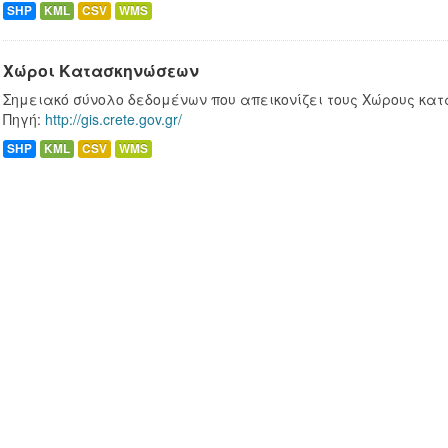
SHP
KML
CSV
WMS
Χώροι Κατασκηνώσεων
Σημειακό σύνολο δεδομένων που απεικονίζει τους Χώρους κατ
Πηγή:
http://gis.crete.gov.gr/
SHP
KML
CSV
WMS