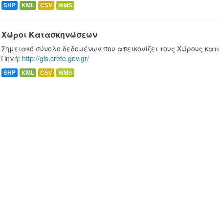
SHP
KML
CSV
WMS
Χώροι Κατασκηνώσεων
Σημειακό σύνολο δεδομένων που απεικονίζει τους Χώρους κατ
Πηγή:
http://gis.crete.gov.gr/
SHP
KML
CSV
WMS