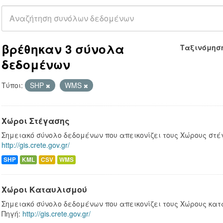
βρέθηκαν 3 σύνολα
Ταξινόμησ
δεδομένων
Τύποι:
SHP
WMS
Χώροι Στέγασης
Σημειακό σύνολο δεδομένων που απεικονίζει τους Χώρους στέγ
http://gis.crete.gov.gr/
SHP
KML
CSV
WMS
Χώροι Καταυλισμού
Σημειακό σύνολο δεδομένων που απεικονίζει τους Χώρους κατ
Πηγή:
http://gis.crete.gov.gr/