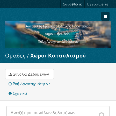
Συνδεθείτε
Εγγραφείτε
Ομάδες
Χώροι Καταυλισμού
Σύνολα Δεδομένων
Φορείς
Ομάδες
Σύνολα Δεδομένων
Σχετικά
Ροή Δραστηριότητας
Σχετικά