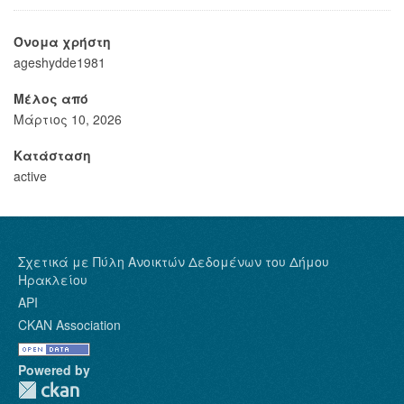
Όνομα χρήστη
ageshydde1981
Μέλος από
Μάρτιος 10, 2026
Κατάσταση
active
Σχετικά με Πύλη Ανοικτών Δεδομένων του Δήμου
Ηρακλείου
API
CKAN Association
Powered by