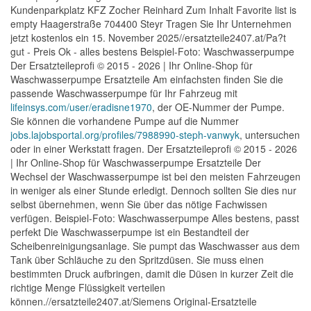
Kundenparkplatz KFZ Zocher Reinhard Zum Inhalt Favorite list is
empty Haagerstraße 704400 Steyr Tragen Sie Ihr Unternehmen
jetzt kostenlos ein 15. November 2025//ersatzteile2407.at/Pa?t
gut - Preis Ok - alles bestens Beispiel-Foto: Waschwasserpumpe
Der Ersatzteileprofi © 2015 - 2026 | Ihr Online-Shop für
Waschwasserpumpe Ersatzteile Am einfachsten finden Sie die
passende Waschwasserpumpe für Ihr Fahrzeug mit
lifeinsys.com/user/eradisne1970
, der OE-Nummer der Pumpe.
Sie können die vorhandene Pumpe auf die Nummer
jobs.lajobsportal.org/profiles/7988990-steph-vanwyk
, untersuchen
oder in einer Werkstatt fragen. Der Ersatzteileprofi © 2015 - 2026
| Ihr Online-Shop für Waschwasserpumpe Ersatzteile Der
Wechsel der Waschwasserpumpe ist bei den meisten Fahrzeugen
in weniger als einer Stunde erledigt. Dennoch sollten Sie dies nur
selbst übernehmen, wenn Sie über das nötige Fachwissen
verfügen. Beispiel-Foto: Waschwasserpumpe Alles bestens, passt
perfekt Die Waschwasserpumpe ist ein Bestandteil der
Scheibenreinigungsanlage. Sie pumpt das Waschwasser aus dem
Tank über Schläuche zu den Spritzdüsen. Sie muss einen
bestimmten Druck aufbringen, damit die Düsen in kurzer Zeit die
richtige Menge Flüssigkeit verteilen
können.//ersatzteile2407.at/Siemens Original-Ersatzteile