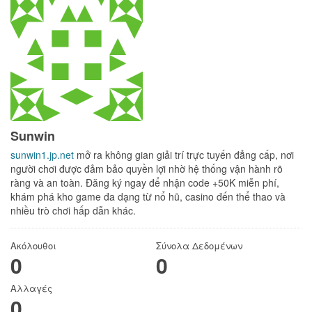
Sunwin
sunwin1.jp.net
mở ra không gian giải trí trực tuyến đẳng cấp, nơi
người chơi được đảm bảo quyền lợi nhờ hệ thống vận hành rõ
ràng và an toàn. Đăng ký ngay để nhận code +50K miễn phí,
khám phá kho game đa dạng từ nổ hũ, casino đến thể thao và
nhiều trò chơi hấp dẫn khác.
Ακόλουθοι
Σύνολα Δεδομένων
0
0
Αλλαγές
0