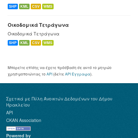
SHP
KML
CSV
WMS
Οικοδομικά Τετράγωνα
Οικοδομικά Τετράγωνα
SHP
KML
CSV
WMS
Μπορείτε επίσης να έχετε πρόσβαση σε αυτό το μητρώο
χρησιμοποιώντας το
API
(δείτε
API Έγγραφα
).
Σχετικά με Πύλη Ανοικτών Δεδομένων του Δήμου
Ηρακλείου
API
CKAN Association
Powered by