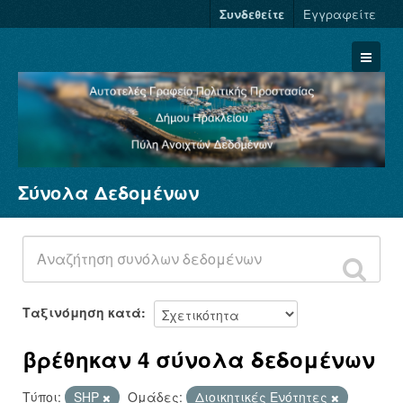
Συνδεθείτε
Εγγραφείτε
Σύνολα Δεδομένων
Σύνολα Δεδομένων
Φορείς
Ομάδες
Σχετικά
Ταξινόμηση κατά
βρέθηκαν 4 σύνολα δεδομένων
Τύποι:
SHP
Ομάδες:
Διοικητικές Ενότητες