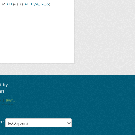
ς το
API
(δείτε
API Έγγραφα
).
d by
α