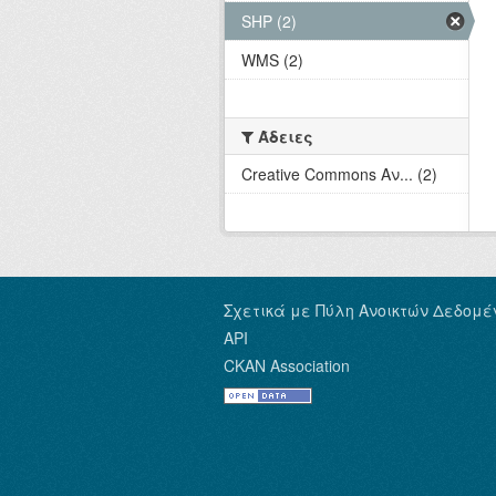
SHP (2)
WMS (2)
Άδειες
Creative Commons Αν... (2)
Σχετικά με Πύλη Ανοικτών Δεδομέ
API
CKAN Association