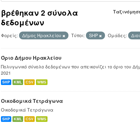
βρέθηκαν 2 σύνολα
Ταξινόμησ
δεδομένων
Φορείς:
Δήμος Ηρακλείου
Τύποι:
SHP
Ομάδες:
Διο
Όριο Δήμου Ηρακλείου
Πολυγωνικό σύνολο δεδομένων που απεικονίζει το όριο του Δ
2021
SHP
KML
CSV
WMS
Οικοδομικά Τετράγωνα
Οικοδομικά Τετράγωνα
SHP
KML
CSV
WMS