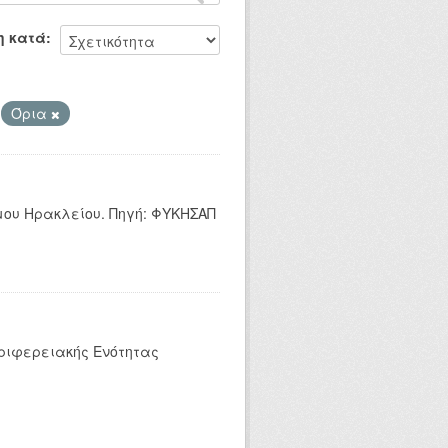
η κατά
Όρια
ήμου Ηρακλείου. Πηγή: ΦΥΚΗΣΑΠ
εριφερειακής Ενότητας