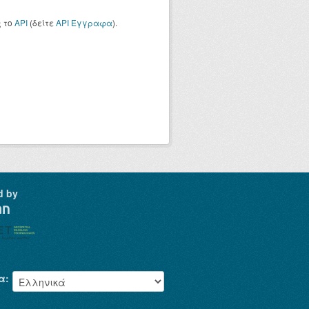
ς το
API
(δείτε
API Έγγραφα
).
d by
α