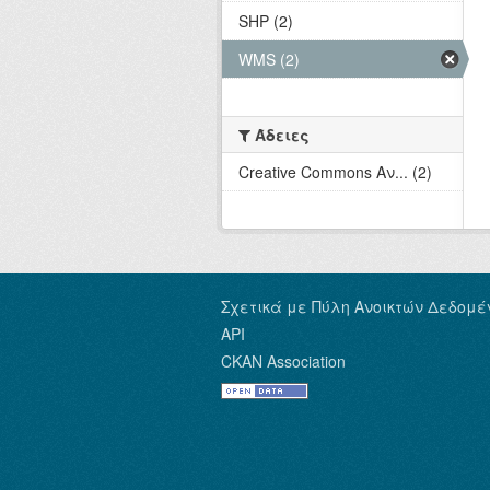
SHP (2)
WMS (2)
Άδειες
Creative Commons Αν... (2)
Σχετικά με Πύλη Ανοικτών Δεδομέ
API
CKAN Association