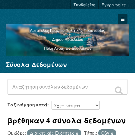
Συνδεθείτε
Εγγραφείτε
Σύνολα Δεδομένων
Σύνολα Δεδομένων
Φορείς
Ομάδες
Σχετικά
Ταξινόμηση κατά
βρέθηκαν 4 σύνολα δεδομένων
Ομάδες:
Διοικητικές Ενότητες
Τύποι:
CSV