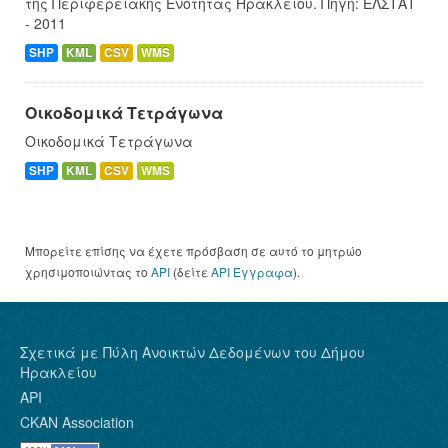
της Περιφερειακής Ενότητας Ηρακλείου. Πηγή: ΕΛΣΤΑΤ
- 2011
SHP
KML
CSV
WMS
Οικοδομικά Τετράγωνα
Οικοδομικά Τετράγωνα
SHP
KML
CSV
WMS
Μπορείτε επίσης να έχετε πρόσβαση σε αυτό το μητρώο
χρησιμοποιώντας το
API
(δείτε
API Έγγραφα
).
Σχετικά με Πύλη Ανοικτών Δεδομένων του Δήμου
Ηρακλείου
API
CKAN Association