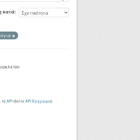
η κατά
φύγια
ρακλείου
ς το
API
(δείτε
API Έγγραφα
).