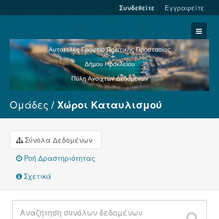
Συνδεθείτε
Εγγραφείτε
Ομάδες
Χώροι Καταυλισμού
Σύνολα Δεδομένων
Φορείς
Ομάδες
Σύνολα Δεδομένων
Σχετικά
Ροή Δραστηριότητας
Σχετικά