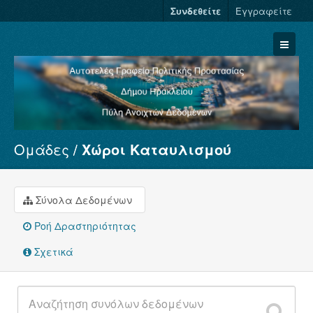
Συνδεθείτε
Εγγραφείτε
Ομάδες
Χώροι Καταυλισμού
Σύνολα Δεδομένων
Φορείς
Ομάδες
Σύνολα Δεδομένων
Σχετικά
Ροή Δραστηριότητας
Σχετικά