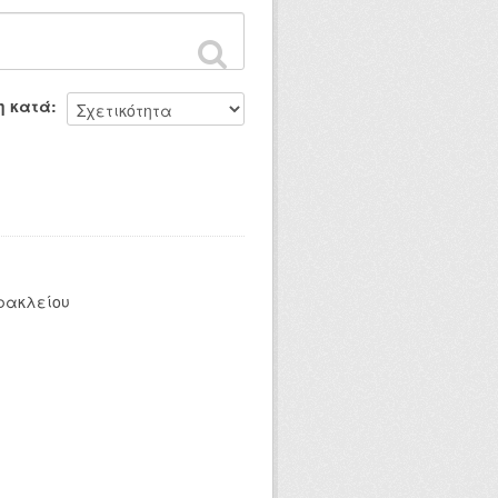
η κατά
ρακλείου