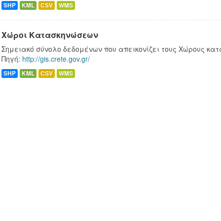
SHP
KML
CSV
WMS
Χώροι Κατασκηνώσεων
Σημειακό σύνολο δεδομένων που απεικονίζει τους Χώρους κατ
Πηγή:
http://gis.crete.gov.gr/
SHP
KML
CSV
WMS