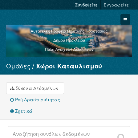
Συνδεθείτε
Εγγραφείτε
Ομάδες
Χώροι Καταυλισμού
Σύνολα Δεδομένων
Φορείς
Ομάδες
Σύνολα Δεδομένων
Σχετικά
Ροή Δραστηριότητας
Σχετικά