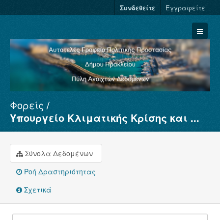
Συνδεθείτε
Εγγραφείτε
Φορείς
Σύνολα Δεδομένων
Υπουργείο Κλιματικής Κρίσης και ...
Φορείς
Ομάδες
Σύνολα Δεδομένων
Σχετικά
Ροή Δραστηριότητας
Σχετικά