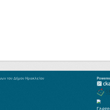
νων του Δήμου Ηρακλείου
Powere
Γλώσσ