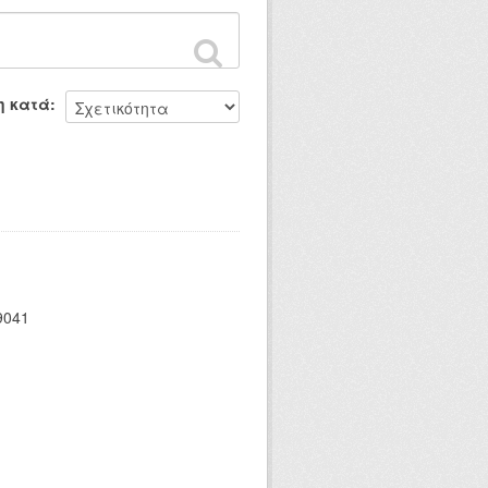
η κατά
89041