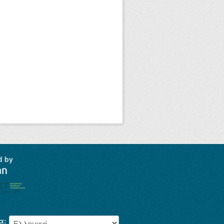
d by
α