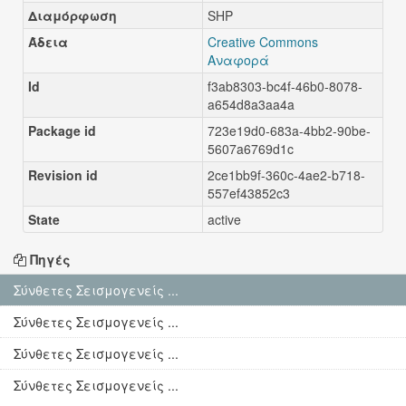
Διαμόρφωση
SHP
Άδεια
Creative Commons
Αναφορά
Id
f3ab8303-bc4f-46b0-8078-
a654d8a3aa4a
Package id
723e19d0-683a-4bb2-90be-
5607a6769d1c
Revision id
2ce1bb9f-360c-4ae2-b718-
557ef43852c3
State
active
Πηγές
Σύνθετες Σεισμογενείς ...
Σύνθετες Σεισμογενείς ...
Σύνθετες Σεισμογενείς ...
Σύνθετες Σεισμογενείς ...