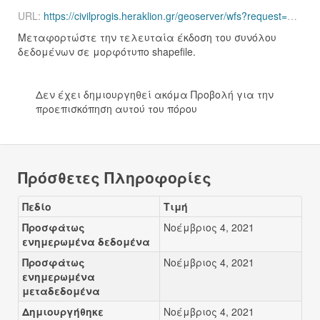
URL:
https://civilprogis.heraklion.gr/geoserver/wfs?request=GetFeature&service=wfs&version=1.0.0&typeName=civilprovec%3Aetq_lin_composite_sources_top&outputformat=SHAPE-ZIP&format_options=charset:UTF-8
Μεταφορτώστε την τελευταία έκδοση του συνόλου
δεδομένων σε μορφότυπο shapefile.
Δεν έχει δημιουργηθεί ακόμα Προβολή για την
προεπισκόπηση αυτού του πόρου
Πρόσθετες Πληροφορίες
Πεδίο
Τιμή
Προσφάτως
Νοέμβριος 4, 2021
ενημερωμένα δεδομένα
Προσφάτως
Νοέμβριος 4, 2021
ενημερωμένα
μεταδεδομένα
Δημιουργήθηκε
Νοέμβριος 4, 2021