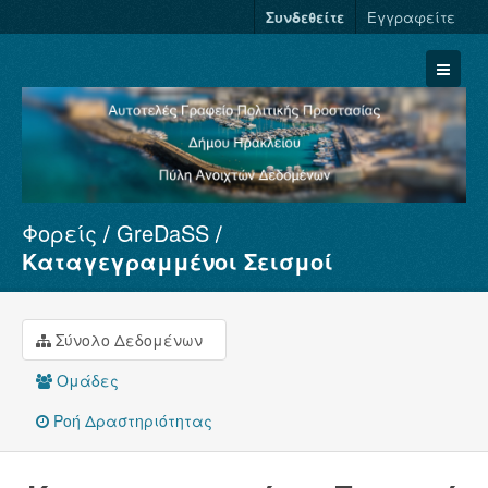
Συνδεθείτε
Εγγραφείτε
Φορείς
GreDaSS
Σύνολα Δεδομένων
Καταγεγραμμένοι Σεισμοί
Φορείς
Ομάδες
Σύνολο Δεδομένων
Σχετικά
Ομάδες
Ροή Δραστηριότητας