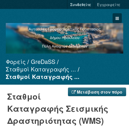
Συνδεθείτε
Εγγραφείτε
Φορείς
GreDaSS
Σύνολα Δεδομένων
Σταθμοί Καταγραφής ...
Φορείς
Σταθμοί Καταγραφής ...
Ομάδες
Σχετικά
Μετάβαση στον πόρο
Σταθμοί
Καταγραφής Σεισμικής
Δραστηριότητας (WMS)