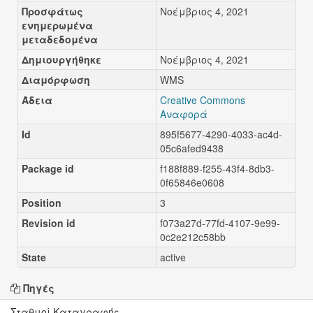
Προσφάτως
Νοέμβριος 4, 2021
ενημερωμένα
μεταδεδομένα
Δημιουργήθηκε
Νοέμβριος 4, 2021
Διαμόρφωση
WMS
Άδεια
Creative Commons
Αναφορά
Id
895f5677-4290-4033-ac4d-
05c6afed9438
Package id
f188f889-f255-43f4-8db3-
0f65846e0608
Position
3
Revision id
f073a27d-77fd-4107-9e99-
0c2e212c58bb
State
active
Πηγές
Σταθμοί Καταγραφής ...