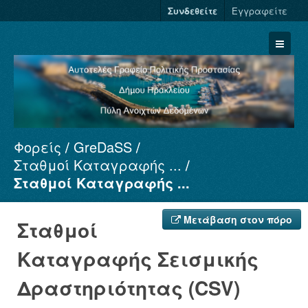
Συνδεθείτε
Εγγραφείτε
Φορείς
GreDaSS
Σύνολα Δεδομένων
Σταθμοί Καταγραφής ...
Φορείς
Σταθμοί Καταγραφής ...
Ομάδες
Σχετικά
Μετάβαση στον πόρο
Σταθμοί
Καταγραφής Σεισμικής
Δραστηριότητας (CSV)