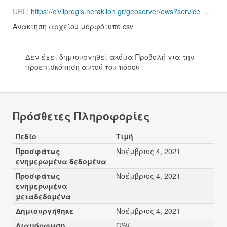
URL:
https://civilprogis.heraklion.gr/geoserver/ows?service=WFS&version=1.0.0&request=GetFeature&typeName=civilprovec%3Aetq_poi_station&maxFeatures=6000&outputFormat=csv
Ανάκτηση αρχείου μορφότυπο csv
Δεν έχει δημιουργηθεί ακόμα Προβολή για την
προεπισκόπηση αυτού του πόρου
Πρόσθετες Πληροφορίες
Πεδίο
Τιμή
Προσφάτως
Νοέμβριος 4, 2021
ενημερωμένα δεδομένα
Προσφάτως
Νοέμβριος 4, 2021
ενημερωμένα
μεταδεδομένα
Δημιουργήθηκε
Νοέμβριος 4, 2021
Διαμόρφωση
CSV