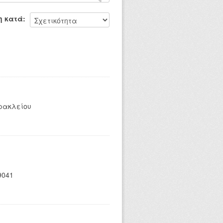
η κατά
ρακλείου
89041