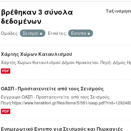
βρέθηκαν 3 σύνολα
Ταξινόμησ
δεδομένων
Ομάδες:
Σεισμοί
Ετικέτες:
Έντυπα
Χάρτης Χώρων Καταυλισμού
Χάρτης Χώρων Καταυλισμού Δήμου Ηρακλείου. Πηγή: Δήμος Η
PDF
ΟΑΣΠ - Προστατευτείτε από τους Σεισμούς
Έγγραφο ΟΑΣΠ - Προστατευτείτε από τους Σεισμούς.
Πηγή:https://www.heraklion.gr/files/items/5/581/oasp.pdf?rnd=12924
PDF
Ενημερωτικό Έντυπο για Σεισμούς και Πυρκαγιές