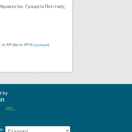
 Ηρακλείου, Γραφείο Πολιτικής
ς το
API
(δείτε
API Έγγραφα
).
d by
α