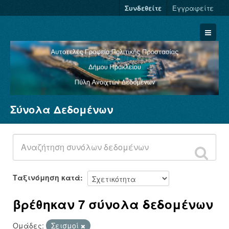
Συνδεθείτε
Εγγραφείτε
Σύνολα Δεδομένων
Σύνολα Δεδομένων
Φορείς
Ομάδες
Σχετικά
Ταξινόμηση κατά
βρέθηκαν 7 σύνολα δεδομένων
Ομάδες:
Σεισμοί