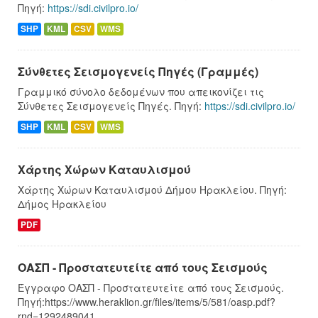
Πηγή:
https://sdi.civilpro.io/
SHP
KML
CSV
WMS
Σύνθετες Σεισμογενείς Πηγές (Γραμμές)
Γραμμικό σύνολο δεδομένων που απεικονίζει τις
Σύνθετες Σεισμογενείς Πηγές. Πηγή:
https://sdi.civilpro.io/
SHP
KML
CSV
WMS
Χάρτης Χώρων Καταυλισμού
Χάρτης Χώρων Καταυλισμού Δήμου Ηρακλείου. Πηγή:
Δήμος Ηρακλείου
PDF
ΟΑΣΠ - Προστατευτείτε από τους Σεισμούς
Έγγραφο ΟΑΣΠ - Προστατευτείτε από τους Σεισμούς.
Πηγή:https://www.heraklion.gr/files/items/5/581/oasp.pdf?
rnd=1292489041