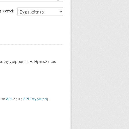
η κατά
κούς χώρους Π.Ε. Ηρακλείου.
ς το
API
(δείτε
API Έγγραφα
).