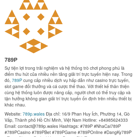
789P
Sự tiện lợi trong trải nghiệm và hệ thống trò chơi phong phú là
điểm thu hút của nhiều nền tảng giải trí trực tuyến hiện nay. Trong
đó,
789P
cung cấp nhiều dịch vụ hấp dẫn như casino trực tuyến,
slot game đổi thưởng và cá cược thể thao. Với thiết kế thân thiện
cùng hệ thống luôn được nâng cấp, người chơi có thể truy cập và
tận hưởng không gian giải trí trực tuyến ổn định trên nhiều thiết bị
khác nhau.
Website:
789p.wales
Địa chỉ: 16/9 Phan Huy Ích, Phường 14, Gò
Vấp, Thành phố Hồ Chí Minh, Việt Nam Hotline: +84985624333
Email: contact@789p.wales Hashtags: #789P #NhaCai789P
#789PCasino #789PBet #789PGame #789POnline #DangKy789P