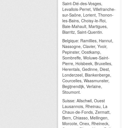
Saint-Dié-des-Vosges,
Levallois-Perret, Villefranche-
sur-Saône, Lorient, Thonon-
les-Bains, Choisy-le-Roi,
Baie-Mahault, Martigues,
Biarritz, Saint-Quentin.
Belgique: Ramillies, Hannut,
Nassogne, Clavier, Yvoir,
Pepinster, Oostkamp,
Sombreffe, Woluwe-Saint-
Pierre, Holsbeek, Bruxelles,
Herentals, Gedinne, Diest,
Londerzeel, Blankenberge,
Courcelles, Waasmunster,
Begijnendijk, Verlaine,
Stoumont.
Suisse: Allschwil, Ouest
Lausannois, Rheinau, La
Chaux-de-Fonds, Zermatt,
Bern, Chiasso, Mellingen,
Morcote, Onex, Rheineck,