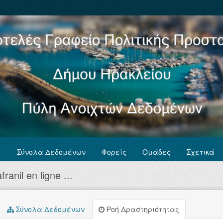
Σύνολα Δεδομένων
Φορείς
Ομάδες
Σχετικά
ranil en ligne ...
Σύνολα Δεδομένων
Ροή Δραστηριότητας