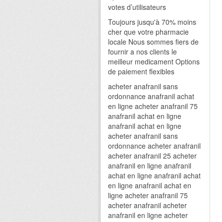
votes d’utilisateurs
Toujours jusqu'à 70% moins
cher que votre pharmacie
locale Nous sommes fiers de
fournir a nos clients le
meilleur medicament Options
de paiement flexibles
acheter anafranil sans
ordonnance anafranil achat
en ligne acheter anafranil 75
anafranil achat en ligne
anafranil achat en ligne
acheter anafranil sans
ordonnance acheter anafranil
acheter anafranil 25 acheter
anafranil en ligne anafranil
achat en ligne anafranil achat
en ligne anafranil achat en
ligne acheter anafranil 75
acheter anafranil acheter
anafranil en ligne acheter