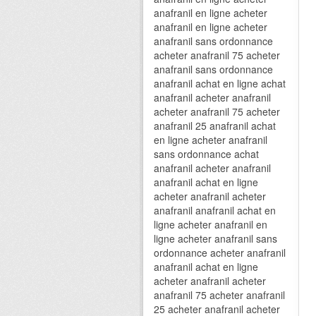
anafranil en ligne acheter
anafranil en ligne acheter
anafranil sans ordonnance
acheter anafranil 75 acheter
anafranil sans ordonnance
anafranil achat en ligne achat
anafranil acheter anafranil
acheter anafranil 75 acheter
anafranil 25 anafranil achat
en ligne acheter anafranil
sans ordonnance achat
anafranil acheter anafranil
anafranil achat en ligne
acheter anafranil acheter
anafranil anafranil achat en
ligne acheter anafranil en
ligne acheter anafranil sans
ordonnance acheter anafranil
anafranil achat en ligne
acheter anafranil acheter
anafranil 75 acheter anafranil
25 acheter anafranil acheter