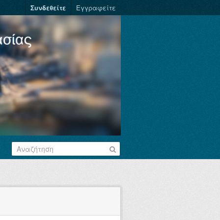
Συνδεθείτε
Εγγραφείτε