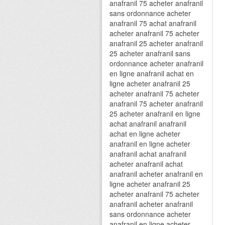
anafranil 75 acheter anafranil
sans ordonnance acheter
anafranil 75 achat anafranil
acheter anafranil 75 acheter
anafranil 25 acheter anafranil
25 acheter anafranil sans
ordonnance acheter anafranil
en ligne anafranil achat en
ligne acheter anafranil 25
acheter anafranil 75 acheter
anafranil 75 acheter anafranil
25 acheter anafranil en ligne
achat anafranil anafranil
achat en ligne acheter
anafranil en ligne acheter
anafranil achat anafranil
acheter anafranil achat
anafranil acheter anafranil en
ligne acheter anafranil 25
acheter anafranil 75 acheter
anafranil acheter anafranil
sans ordonnance acheter
anafranil en ligne acheter