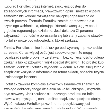
Kupując Fortuflex przez internet, zyskujesz dostęp do
szczegółowych informacji, prawdziwych opinii i możesz w pełni
samodzielnie wybrać rozwiązanie najlepiej dopasowane do
swoich potrzeb. Formuła Fortuflex została opracowana dla
szybkiego wchłaniania, oferując ukierunkowaną ulgę w bólu i
głęboko regenerujące działanie. Jeśli dokucza Ci poranna
sztywność, trudności w poruszaniu się lub stany zapalne stawów,
Fortuflex może być odpowiedzią, której szukasz.
Zamów Fortuflex online i odbierz go pod wybranym przez siebie
adresem. Coraz więcej osób jest zadowolonych, że mogą
rozwiązać swoje problemy ze stawami bez konieczności długiego
czekania lub kosztownych wizyt specjalistycznych. To proste: kup,
zamów i odbierz Fortuflex wygodnie w domu. Na oficjalnej stronie
znajdziesz wszystkie informacje na temat składu, sposobu użycia
i zalecanego leczenia.
Fortuflex zawiera kompleks aktywnych składników znanych ze
swojego dobroczynnego działania na kości, chrząstki, więzadła i
płyn stawowy. Jeśli szukasz skutecznego produktu na bóle
stawów w przystępnej cenie, online znajdziesz specjalne oferty.
Wybór zakupu Fortuflex przez internet podyktowany jest
szybkością, bezpieczeństwem i prostotą usługi. W momencie