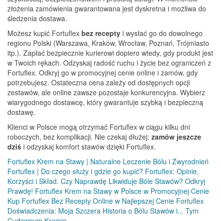
złożenia zamówienia gwarantowana jest dyskretna i możliwa do
śledzenia dostawa.
Możesz kupić Fortuflex
bez recepty
i wysłać go do dowolnego
regionu Polski (Warszawa, Kraków, Wrocław, Poznań, Trójmiasto
itp.). Zapłać bezpiecznie kurierowi dopiero wtedy, gdy produkt jest
w Twoich rękach. Odzyskaj radość ruchu i życie bez ograniczeń z
Fortuflex. Odkryj go w promocyjnej cenie online i zamów, gdy
potrzebujesz. Ostateczna cena zależy od dostępnych opcji
zestawów, ale online zawsze pozostaje konkurencyjna. Wybierz
wiarygodnego dostawcę, który gwarantuje szybką i bezpieczną
dostawę.
Klienci w Polsce mogą otrzymać Fortuflex w ciągu kilku dni
roboczych, bez komplikacji. Nie czekaj dłużej:
zamów jeszcze
dziś
i odzyskaj komfort stawów dzięki Fortuflex.
Fortuflex Krem na Stawy | Naturalne Leczenie Bólu i Zwyrodnień
Fortuflex | Do czego służy i gdzie go kupić?
Fortuflex: Opinie,
Korzyści i Skład. Czy Naprawdę Likwiduje Bóle Stawów? Odkryj
Prawdę!
Fortuflex Krem na Stawy w Polsce w Promocyjnej Cenie
Kup Fortuflex Bez Recepty Online w Najlepszej Cenie
Fortuflex
Doświadczenia: Moja Szczera Historia o Bólu Stawów i... Tym
Cudownym Kremie