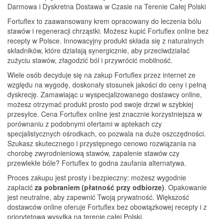
Darmowa i Dyskretna Dostawa w Czasie na Terenie Całej Polski
Fortuflex to zaawansowany krem opracowany do leczenia bólu
stawów i regeneracji chrząstki. Możesz kupić Fortuflex online bez
recepty w Polsce. Innowacyjny produkt składa się z naturalnych
składników, które działają synergicznie, aby przeciwdziałać
zużyciu stawów, złagodzić ból i przywrócić mobilność.
Wiele osób decyduje się na zakup Fortuflex przez internet ze
względu na wygodę, doskonały stosunek jakości do ceny i pełną
dyskrecję. Zamawiając u wyspecjalizowanego dostawcy online,
możesz otrzymać produkt prosto pod swoje drzwi w szybkiej
przesyłce. Cena Fortuflex online jest znacznie korzystniejsza w
porównaniu z podobnymi ofertami w aptekach czy
specjalistycznych ośrodkach, co pozwala na duże oszczędności.
Szukasz skutecznego i przystępnego cenowo rozwiązania na
chorobę zwyrodnieniową stawów, zapalenie stawów czy
przewlekłe bóle? Fortuflex to godna zaufania alternatywa.
Proces zakupu jest prosty i bezpieczny: możesz wygodnie
zapłacić
za pobraniem (płatność przy odbiorze)
. Opakowanie
jest neutralne, aby zapewnić Twoją prywatność. Większość
dostawców online oferuje Fortuflex bez obowiązkowej recepty i z
priorytetową wysyłką na terenie całej Polski.