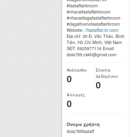
#fastaffairbrcom
#nhacaifastaffairbrcom
#nhacaidagafastaffairbrcom
#dagathomofastaffairbrcom
Website:
//fastaffair.br.com/
Địa chỉ: 30 Đ. Văn Thân, Bình
Tiên, Hồ Chí Minh, Việt Nam
SĐT: 0925977116 Email:
dola789.cskh@gmail.com
Ακόλουθοι
Σύνολα
0
Δεδομένων
0
Αλλαγές
0
Όνομα χρήστη
dola789fastaff