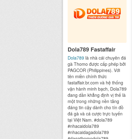
Dola789 Fastaffair
Dola789
là nhà cái chuyên đá
gà Thomo được cấp phép bởi
PAGCOR (Philippines). Với
tên miền chính thức
fastaffair.br.com và hệ thống
vận hành minh bạch, Dola789
đang dần khẳng định vị thế là
một trong những nền tảng
đáng tin cậy dành cho tín đồ
đá gà và cá cược trực tuyến
tại Việt Nam. #dola789
#nhacaidola789
#nhacaidagadola789
#dagathomodola789