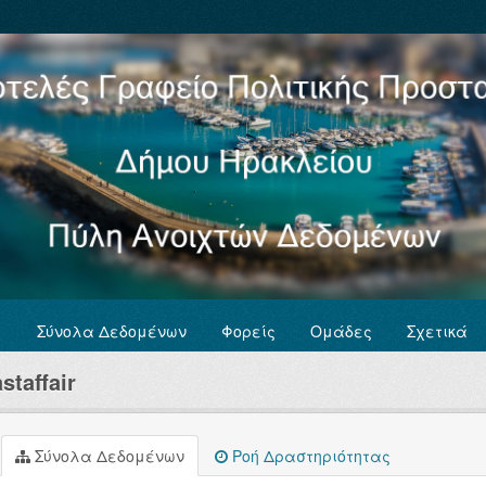
Σύνολα Δεδομένων
Φορείς
Ομάδες
Σχετικά
staffair
Σύνολα Δεδομένων
Ροή Δραστηριότητας