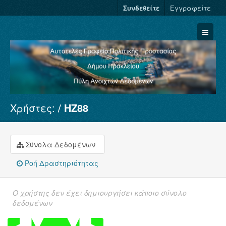
Συνδεθείτε
Εγγραφείτε
Χρήστες:
HZ88
Σύνολα Δεδομένων
Φορείς
Ομάδες
Σύνολα Δεδομένων
Σχετικά
Ροή Δραστηριότητας
Ο χρήστης δεν έχει δημιουργήσει κάποιο σύνολο
δεδομένων