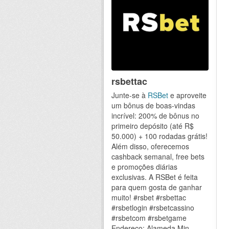
rsbettac
Junte-se à
RSBet
e aproveite
um bônus de boas-vindas
incrível: 200% de bônus no
primeiro depósito (até R$
50.000) + 100 rodadas grátis!
Além disso, oferecemos
cashback semanal, free bets
e promoções diárias
exclusivas. A RSBet é feita
para quem gosta de ganhar
muito! #rsbet #rsbettac
#rsbetlogin #rsbetcassino
#rsbetcom #rsbetgame
Endereço: Alameda Min.