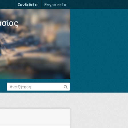
Συνδεθείτε
Εγγραφείτε