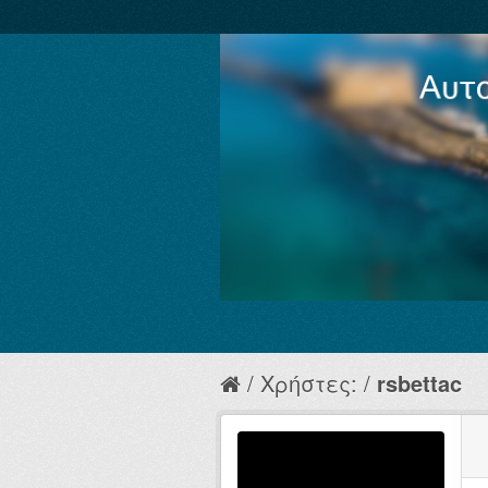
Χρήστες:
rsbettac