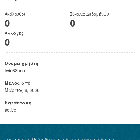
Ακόλουθοι
Σύνολα Δεδομένων
0
0
Αλλαγές
0
Όνομα χρήστη
twin68uno
Μέλος από
Μάρτιος 8, 2026
Κατάσταση
active
Σχετικά με Πύλη Ανοικτών Δεδομένων του Δήμου