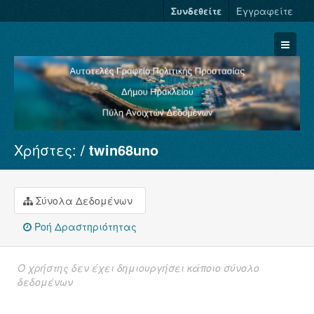
Συνδεθείτε
Εγγραφείτε
Χρήστες:
twin68uno
Σύνολα Δεδομένων
Φορείς
Ομάδες
Σύνολα Δεδομένων
Σχετικά
Ροή Δραστηριότητας
Ο χρήστης δεν έχει δημιουργήσει κάποιο σύνολο
δεδομένων