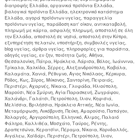
διατροφής Ελλάδα, οργανικά προϊόντα Ελλάδα,
βιολογικά προϊόντα Ελλάδα, ηλεκτρονικό κατάστημα
Ελλάδα, αγορά προϊόντων υγείας, παραγγελία
προϊόντων υγείας, παράδοση κατ' οίκον, αντικαταβολή,
πληρωμή με κάρτα, ασφαλής πληρωμή, αποστολή σε όλη
την Ελλάδα, αποστολή σε νησιά, αποστολή στην Κύπρο,
εξυπηρέτηση πελατών, υποστήριξη, συμβουλές υγείας,
blog υγείας, άρθρα υγείας, πληροφορίες για παράσιτα,
οδηγός υγείας, ευ ζην, ποιότητα ζωής. Αθήνα,
Θεσσαλονίκη, Πάτρα, Ηράκλειο, Λάρισα, Βόλος, Ιωάννινα,
Τρίκαλα, Χαλκίδα, Σέρρες, Αλεξανδρούπολη, Καβάλα,
Καλαμάτα, Χανιά, Ρέθυμνο, Άγιος Νικόλαος, Κέρκυρα,
Ρόδος, Κως, Σύρος, Μύκονος, Σαντορίνη, Πειραιάς,
Περιστέρι, Αχαρνές, Νίκαια, Γλυφάδα, Ηλιούπολη,
Μαρούσι, Νέα Σμύρνη, Αγία Παρασκευή, Ζωγράφου,
Χαλάνδρι, Γαλάτσι, Πετρούπολη, Ιλιον, Κηφισιά,
Μελίσσια, Βριλήσσια, Ηράκλειο Αττικής, Νέα Ιωνία,
Μεταμόρφωση, Λυκόβρυση, Πεύκη, Αμαρούσιο, Παπάγου,
Χολαργός, Αργυρούπολη, Ελληνικό, Άλιμος, Παλαιό
Φάληρο, Καλλιθέα, Μοσχάτο, Ταύρος, Ρέντης,
Δραπετσώνα, Κερατσίνι, Πέραμα, Νίκαια, Κορυδαλλός,
Αιγάλεω, Χαϊδάρι, Περιστέρι, Πετρούπολη, Ιλιον,