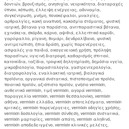
δοντιών, βρουξισμός, ανησυχία, νευρικότητα, διαταραχές
ύπνου, κόπωση, έλλειψη ενέργειας, αδυναμία,
συγκέντρωση, μνήμη, πονοκέφαλοι, μυαλγίες,
αρθραλγίες, κακή αναπνοή, κακοσμία στόματος, φυσική
ιατρική, βότανα για παράσιτα, αντιπαρασιτικά βότανα,
εχινάκεια, σκόρδο, κάρυο, αψιθιά, ελλειπτικό καρύδι,
γαρύφαλλο, ρίγανη, θυμάρι, δενδρολίβανο, φυσική
αντιμετώπιση, ήπια δράση, χωρίς παρενέργειες,
ασφαλές για παιδιά, οικογενειακή χρήση, πρόληψη
παρασίτων, υγιεινή διατροφή, καθαρισμός σπιτιού,
κατοικίδια, ταξίδια, τροφική δηλητηρίαση, δημόσια υγεία,
μικροβιολογία, παρασιτολογία, γαστρεντερολογία,
διατροφολογία, εναλλακτική ιατρική, βιολογικά
προϊόντα, οργανικά συστατικά, πιστοποιημένο προϊόν,
ποιοτικό προϊόν, αξιόπιστο προϊόν, γνήσιο vermixin,
αυθεντικό vermixin, τιμή vermixin, αγορά vermixin,
παραγγελία vermixin, vermixin θεσσαλονίκη, vermixin
αθήνα, vermixin ελλάδα, vermixin αποτελέσματα, vermixin
κριτικές, vermixin παρενέργειες, vermixin οδηγίες χρήσης,
vermixin δοσολογία, vermixin σύνθεση, vermixin συστατικά,
vermixin μαρτυρίες, vermixin απάτη, vermixin αληθινό,
vermixin αποδεδειγμένο, vermixin κλινικές μελέτες,