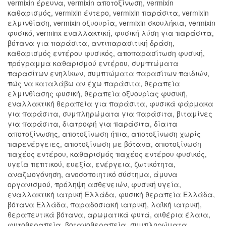
vermixin έρευνα, vermixin αποτοξίνωση, vermixin
καθαρισμός, vermixin έντερο, vermixin παράσιτα, vermixin
ελμινθίαση, vermixin οξυουρία, vermixin σκουλήκια, vermixin
φυσικό, verminx εναλλακτική, φυσική λύση για παράσιτα,
βότανα για παράσιτα, αντιπαρασιτική δράση,
καθαρισμός εντέρου φυσικός, αποπαρασίτωση φυσική,
πρόγραμμα καθαρισμού εντέρου, συμπτώματα
παρασίτων ενηλίκων, συμπτώματα παρασίτων παιδιών,
πώς να καταλάβω αν έχω παράσιτα, θεραπεία
ελμινθίασης φυσική, θεραπεία οξυουρίας φυσική,
εναλλακτική θεραπεία για παράσιτα, φυσικά φάρμακα
για παράσιτα, συμπληρώματα για παράσιτα, βιταμίνες
για παράσιτα, διατροφή για παράσιτα, δίαιτα
αποτοξίνωσης, αποτοξίνωση ήπια, αποτοξίνωση χωρίς
παρενέργειες, αποτοξίνωση με βότανα, αποτοξίνωση
παχέος εντέρου, καθαρισμός παχέος εντέρου φυσικός,
υγεία πεπτικού, ευεξία, ενέργεια, ζωτικότητα,
αναζωογόνηση, ανοσοποιητικό σύστημα, άμυνα
οργανισμού, πρόληψη ασθενειών, φυσική υγεία,
εναλλακτική ιατρική Ελλάδα, φυσική θεραπεία Ελλάδα,
βότανα Ελλάδα, παραδοσιακή ιατρική, λαϊκή ιατρική,
θεραπευτικά βότανα, αρωματικά φυτά, αιθέρια έλαια,
φυτοθεραπεία, βοτανοθεραπεία, συμπληρώματα