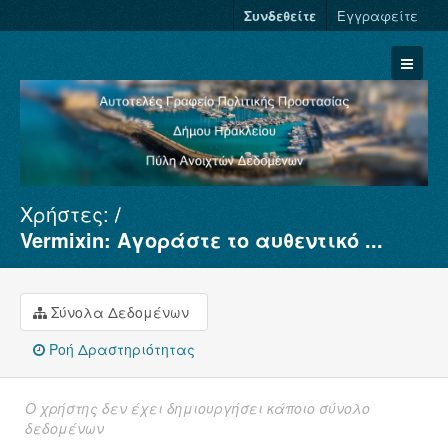
Συνδεθείτε
Εγγραφείτε
Χρήστες:
Σύνολα Δεδομένων
Vermixin: Αγοράστε το αυθεντικό ...
Φορείς
Ομάδες
Σύνολα Δεδομένων
Σχετικά
Ροή Δραστηριότητας
Ο χρήστης δεν έχει δημιουργήσει κάποιο σύνολο
δεδομένων