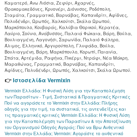
Καματερό, Άνω Λιόσια, Ζεφύρι, Αχαρνές,
Θρακομακεδόνες, Κρυονέρι, Διόνυσος, Ροδόπολη,
Σταμάτα, Γραμματικό, Βαρνάβας, Καπανδρίτι, Αφίδνες,
Πολυδένδρι, Ωρωπός, Χαλκούτσι, Σκάλα Ωρωπού,
Μαρκόπουλο, Κουβαράς, Καλύβια Θορικού, Κερατέα,
Λαύριο, Σούνιο, Ανάβυσσος, Παλαιά Φώκαια, Βάρη, Βούλα,
Βουλιαγμένη, Λαγονήσι, Σαρωνίδα, Παλαιό Φάληρο,
Άλιμος, Ελληνικό, Αργυρούπολη, Γλυφάδα, Βούλα,
Βουλιαγμένη, Βάρη, Μαρκόπουλο, Κορωπί, Παιανία,
Σπάτα, Αρτέμιδα, Ραφήνα, Πικέρμι, Ντράφι, Νέα Μάκρη,
Μαραθώνας, Γραμματικό, Βαρνάβας, Καπανδρίτι,
Αφίδνες, Πολυδένδρι, Ωρωπός, Χαλκούτσι, Σκάλα Ωρωπού.
👉
Ιστοσελίδα Vermixin
Vermixin Ελλάδα: Η Φυσική Λύση για την Καταπολέμηση
των Παρασίτων - Τιμή, Συστατικά & Πραγματικές Κριτικές
Πού να αγοράσετε το Vermixin στην Ελλάδα: Πλήρης
οδηγός για την τιμή, τα συστατικά, τις αντενδείξεις και
τις πραγματικές κριτικές
Vermixin Ελλάδα: Η Φυσική Λύση
για την Καταπολέμηση των Παρασίτων & την Αποτοξίνωση
του Οργανισμού
Οδηγός Αγοράς: Πού να Βρω Αυθεντικό
Vermixin στην Ελλάδα;
Vermixin: Αγοράστε το αυθεντικό