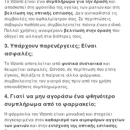
Το Vizonic είναι ένα
συμπλήρωμα για την όραση
και
αποσκοπεί στη φροντίδα της υγείας των ματιών και στη
βελτίωση της οπτικής εστίασης
. Δεν αντικαθιστά τις
συμβουλές του οφθαλμίατρου σας. Σε περιπτώσεις
σοβαρών παθήσεων, συμβουλευτείτε πάντα έναν ειδικό.
Πολλοί χρήστες αναφέρουν
βελτίωση στην όραση
που
οδηγεί σε αλλαγή στα διόπτρες τους.
3. Υπάρχουν παρενέργειες; Είναι
ασφαλές;
Το Vizonic αποτελείται από
φυσικά συστατικά
και
θεωρείται ασφαλές. Ωστόσο, σε περίπτωση που είστε
έγκυος, θηλάζετε ή παίρνετε άλλα φάρμακα,
συμβουλευτείτε τον γιατρό σας πριν από την χρήση
οποιουδήποτε συμπληρώματος.
4. Γιατί να μην αγοράσω ένα φθηνότερο
συμπλήρωμα από το φαρμακείο;
Η φόρμουλα του Vizonic είναι μοναδική και στοχεύει
συγκεκριμένα στον
καθαρισμό των αιμοφόρων αγγείων
των ματιών
και στην
ενίσχυση της οπτικής εστίασης
.