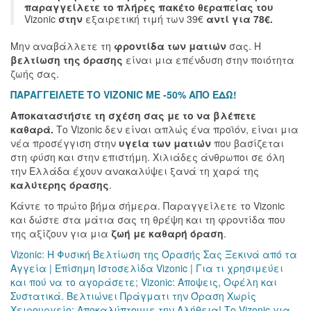
παραγγείλετε το πλήρες πακέτο θεραπείας του
Vizonic
στην
εξαιρετική τιμή των 39€
αντί για 78€.
Μην αναβάλλετε τη
φροντίδα των ματιών
σας. Η
βελτίωση της όρασης
είναι μια επένδυση στην ποιότητα
ζωής σας.
ΠΑΡΑΓΓΕΙΛΕΤΕ ΤΟ VIZONIC ΜΕ -50% ΑΠΟ ΕΔΩ!
Αποκαταστήστε τη σχέση σας με το να βλέπετε
καθαρά.
Το Vizonic δεν είναι απλώς ένα προϊόν, είναι μια
νέα προσέγγιση στην
υγεία των ματιών
που βασίζεται
στη φύση και στην επιστήμη. Χιλιάδες άνθρωποι σε όλη
την Ελλάδα έχουν ανακαλύψει ξανά τη χαρά της
καλύτερης όρασης
.
Κάντε το πρώτο βήμα σήμερα. Παραγγείλετε το Vizonic
και δώστε στα μάτια σας τη θρέψη και τη φροντίδα που
της αξίζουν για μια
ζωή με καθαρή όραση
.
Vizonic: Η Φυσική Βελτίωση της Όρασής Σας Ξεκινά από τα
Αγγεία | Επίσημη Ιστοσελίδα
Vizonic | Για τι χρησιμεύει
και πού να το αγοράσετε;
Vizonic: Αποψεις, Οφέλη και
Συστατικά. Βελτιώνει Πράγματι την Όραση Χωρίς
Χειρουργείο; Αποκαλύπτουμε την Αλήθεια!
Το Vizonic για