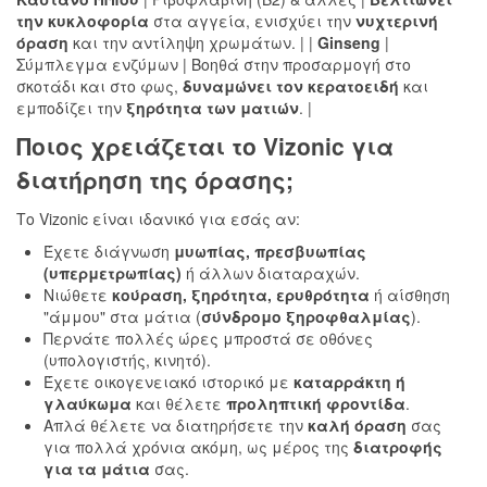
την κυκλοφορία
στα αγγεία, ενισχύει την
νυχτερινή
όραση
και την αντίληψη χρωμάτων. | |
Ginseng
|
Σύμπλεγμα ενζύμων | Βοηθά στην προσαρμογή στο
σκοτάδι και στο φως,
δυναμώνει τον κερατοειδή
και
εμποδίζει την
ξηρότητα των ματιών
. |
Ποιος χρειάζεται το Vizonic για
διατήρηση της όρασης
;
Το Vizonic είναι ιδανικό για εσάς αν:
Έχετε διάγνωση
μυωπίας, πρεσβυωπίας
(υπερμετρωπίας)
ή άλλων διαταραχών.
Νιώθετε
κούραση, ξηρότητα, ερυθρότητα
ή αίσθηση
"άμμου" στα μάτια (
σύνδρομο ξηροφθαλμίας
).
Περνάτε πολλές ώρες μπροστά σε οθόνες
(υπολογιστής, κινητό).
Έχετε οικογενειακό ιστορικό με
καταρράκτη ή
γλαύκωμα
και θέλετε
προληπτική φροντίδα
.
Απλά θέλετε να διατηρήσετε την
καλή όραση
σας
για πολλά χρόνια ακόμη, ως μέρος της
διατροφής
για τα μάτια
σας.