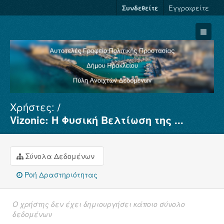
Συνδεθείτε
Εγγραφείτε
Χρήστες:
Σύνολα Δεδομένων
Vizonic: Η Φυσική Βελτίωση της ...
Φορείς
Ομάδες
Σύνολα Δεδομένων
Σχετικά
Ροή Δραστηριότητας
Ο χρήστης δεν έχει δημιουργήσει κάποιο σύνολο
δεδομένων