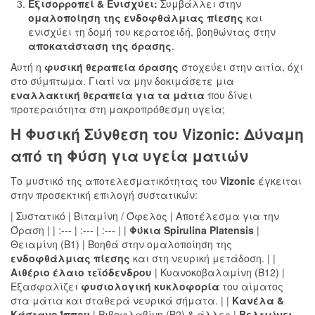
Εξισορροπεί & Ενισχύει:
Συμβάλλει στην
ομαλοποίηση της ενδοφθάλμιας πίεσης
και
ενισχύει τη δομή του κερατοειδή, βοηθώντας στην
αποκατάσταση της όρασης
.
Αυτή η
φυσική θεραπεία όρασης
στοχεύει στην αιτία, όχι
στο σύμπτωμα. Γιατί να μην δοκιμάσετε μια
εναλλακτική θεραπεία για τα μάτια
που δίνει
προτεραιότητα στη μακροπρόθεσμη υγεία;
Η Φυσική Σύνθεση του Vizonic: Δύναμη
από τη Φύση για
υγεία ματιών
Το μυστικό της αποτελεσματικότητας του
Vizonic
έγκειται
στην προσεκτική επιλογή συστατικών:
| Συστατικό | Βιταμίνη / Όφελος | Αποτέλεσμα για την
Όραση | | :--- | :--- | :--- | |
Φύκια Spirulina Platensis
|
Θειαμίνη (Β1) | Βοηθά στην ομαλοποίηση της
ενδοφθάλμιας πίεσης
και στη νευρική μετάδοση. | |
Αιθέριο έλαιο τεϊόδενδρου
| Κυανοκοβαλαμίνη (Β12) |
Εξασφαλίζει
φυσιολογική κυκλοφορία
του αίματος
στα μάτια και σταθερά νευρικά σήματα. | |
Κανέλα &
Κάστανο Ίππου
| Ριβοφλαβίνη (Β2) & άλλες |
Βελτιώνει