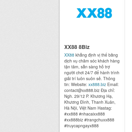
XX88 8Biz
XX88
khẳng định vị thế bằng
dịch vụ chăm sóc khách hàng
tận tâm, sẵn sàng hỗ trợ
người chơi 24/7 để hành trình
giải trí luôn suôn sẻ. Thông
tin: Website:
xx888.biz
Email:
contact@xx888.biz Địa chỉ:
Ngh. 29/12 P. Khương Hạ,
Khương Đình, Thanh Xuân,
Hà Nội, Việt Nam Hastag:
#xx888 #nhacaixx888
#xx888biz #trangchuxx888
#truycapngayx888