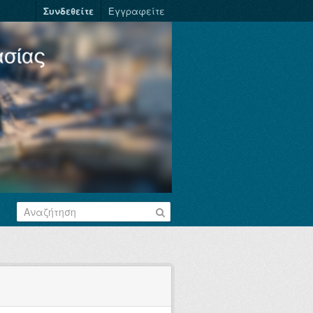
Συνδεθείτε
Εγγραφείτε