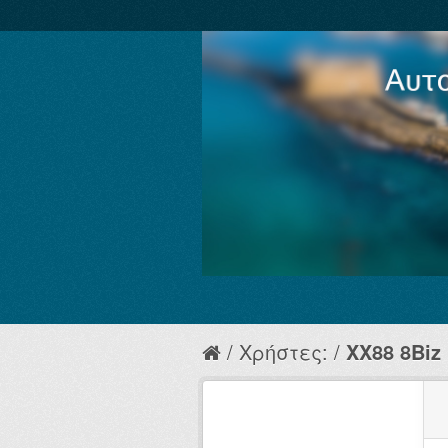
Χρήστες:
XX88 8Biz