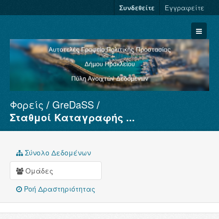
Συνδεθείτε
Εγγραφείτε
Φορείς
GreDaSS
Σύνολα Δεδομένων
Σταθμοί Καταγραφής ...
Φορείς
Ομάδες
Σύνολο Δεδομένων
Σχετικά
Ομάδες
Ροή Δραστηριότητας