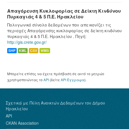
Απαγόρευση Κυκλοφορίας σε Δείκτη Κινδύνου
Πυρκαγιάς 4 & 5 Π.Ε. Ηρακλείου
Πολυγωνικό σύνολο δεδομένων που απεικονίζει τις
περιοχές Απαγόρευσης κυκλοφορίας σε δείκτη κινδύνου
πυρκαγιάς 4 & 5 Π.Ε. Ηρακλείου . Πηγή:
http://gis.crete.gov.gr/
SHP
KML
CSV
WMS
Μπορείτε επίσης να έχετε πρόσβαση σε αυτό το μητρώο
χρησιμοποιώντας το
API
(δείτε
API Έγγραφα
).
Σχετικά με Πύλη Ανοικτών Δεδομένων του Δήμου
Ηρακλείου
API
CKAN Association