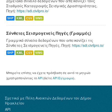
Σημειακό σύνολο δεδομένων που απεικονίζει τους
Σταθμούς Καταγραφής Σεισμικής Δραστηριότητας.
Πηγή:
https://sdi.civilpro.io/
SHP
KML
CSV
WMS
Σύνθετες Σεισμογενείς Πηγές (Γραμμές)
Γραμμικό σύνολο δεδομένων που απεικονίζει τις
Σύνθετες Σεισμογενείς Πηγές. Πηγή:
https://sdi.civilpro.io/
SHP
KML
CSV
WMS
Μπορείτε επίσης να έχετε πρόσβαση σε αυτό το μητρώο
χρησιμοποιώντας το
API
(δείτε
API Έγγραφα
).
Σχετικά με Πύλη Ανοικτών Δεδομένων του Δήμου
Ηρακλείου
API