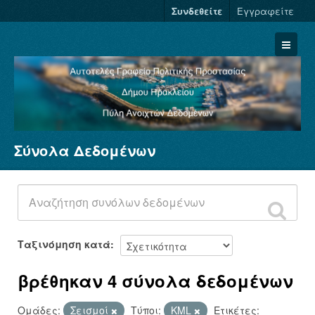
Συνδεθείτε
Εγγραφείτε
Σύνολα Δεδομένων
Σύνολα Δεδομένων
Φορείς
Ομάδες
Σχετικά
Ταξινόμηση κατά
βρέθηκαν 4 σύνολα δεδομένων
Ομάδες:
Σεισμοί
Τύποι:
KML
Ετικέτες: