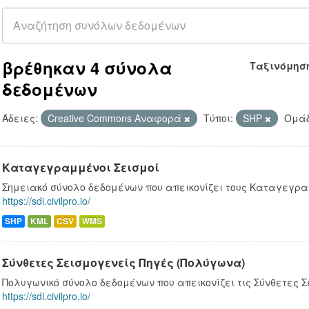
βρέθηκαν 4 σύνολα
Ταξινόμησ
δεδομένων
Άδειες:
Creative Commons Αναφορά
Τύποι:
SHP
Ομάδ
Καταγεγραμμένοι Σεισμοί
Σημειακό σύνολο δεδομένων που απεικονίζει τους Καταγεγρα
https://sdi.civilpro.io/
SHP
KML
CSV
WMS
Σύνθετες Σεισμογενείς Πηγές (Πολύγωνα)
Πολυγωνικό σύνολο δεδομένων που απεικονίζει τις Σύνθετες Σ
https://sdi.civilpro.io/