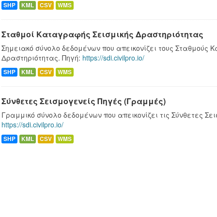
SHP
KML
CSV
WMS
Σταθμοί Καταγραφής Σεισμικής Δραστηριότητας
Σημειακό σύνολο δεδομένων που απεικονίζει τους Σταθμούς 
Δραστηριότητας. Πηγή:
https://sdi.civilpro.io/
SHP
KML
CSV
WMS
Σύνθετες Σεισμογενείς Πηγές (Γραμμές)
Γραμμικό σύνολο δεδομένων που απεικονίζει τις Σύνθετες Σει
https://sdi.civilpro.io/
SHP
KML
CSV
WMS