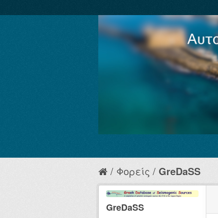
Φορείς
GreDaSS
GreDaSS