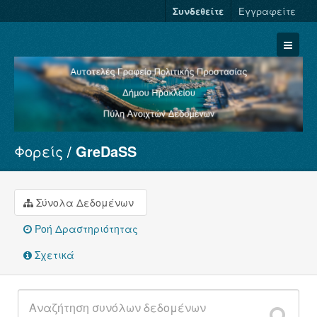
Συνδεθείτε
Εγγραφείτε
Φορείς
GreDaSS
Σύνολα Δεδομένων
Φορείς
Ομάδες
Σύνολα Δεδομένων
Σχετικά
Ροή Δραστηριότητας
Σχετικά