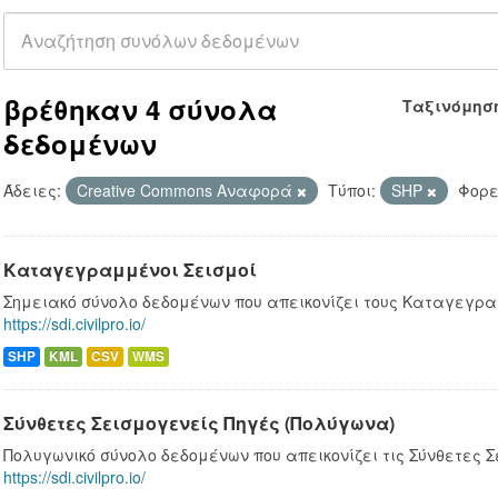
βρέθηκαν 4 σύνολα
Ταξινόμησ
δεδομένων
Άδειες:
Creative Commons Αναφορά
Τύποι:
SHP
Φορε
Καταγεγραμμένοι Σεισμοί
Σημειακό σύνολο δεδομένων που απεικονίζει τους Καταγεγρα
https://sdi.civilpro.io/
SHP
KML
CSV
WMS
Σύνθετες Σεισμογενείς Πηγές (Πολύγωνα)
Πολυγωνικό σύνολο δεδομένων που απεικονίζει τις Σύνθετες Σ
https://sdi.civilpro.io/