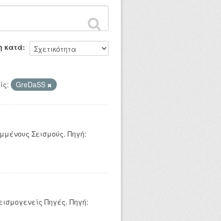
η κατά
ίς:
GreDaSS
μμένους Σεισμούς. Πηγή:
εισμογενείς Πηγές. Πηγή: