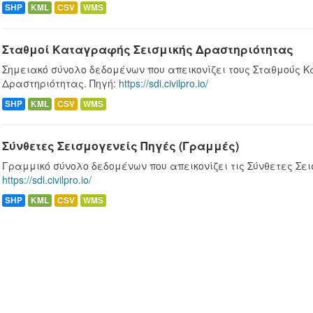
SHP
KML
CSV
WMS
Σταθμοί Καταγραφής Σεισμικής Δραστηριότητας
Σημειακό σύνολο δεδομένων που απεικονίζει τους Σταθμούς 
Δραστηριότητας. Πηγή:
https://sdi.civilpro.io/
SHP
KML
CSV
WMS
Σύνθετες Σεισμογενείς Πηγές (Γραμμές)
Γραμμικό σύνολο δεδομένων που απεικονίζει τις Σύνθετες Σει
https://sdi.civilpro.io/
SHP
KML
CSV
WMS