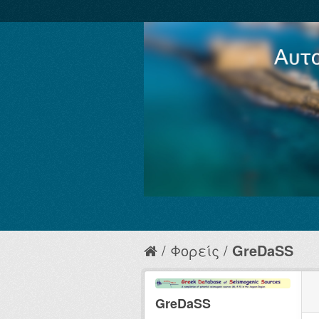
Φορείς
GreDaSS
GreDaSS