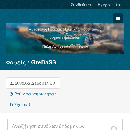
Συνδεθείτε
Εγγραφείτε
Φορείς
GreDaSS
Σύνολα Δεδομένων
Φορείς
Ομάδες
Σύνολα Δεδομένων
Σχετικά
Ροή Δραστηριότητας
Σχετικά