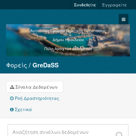
Συνδεθείτε
Εγγραφείτε
Φορείς
GreDaSS
Σύνολα Δεδομένων
Φορείς
Ομάδες
Σύνολα Δεδομένων
Σχετικά
Ροή Δραστηριότητας
Σχετικά